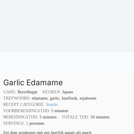
Garlic Edamame
GANG:
Borrelhapje
KEUKEN:
Japans
TREFWOORD:
edamame, garlic, knoflook, sojabonen
RECEPT CATEGORIE:
Snacks
minuten
VOORBEREIDINGSTIJD:
5
minuten
minuten
minuten
BEREIDINGSTIJD:
5
minuten
TOTALE TIJD:
10
minuten
SERVINGS:
2
personen
Eet deze sojabonen met een heerlijk sausje als snack.