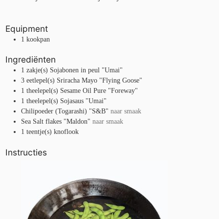
Equipment
1 kookpan
Ingrediënten
1
zakje(s)
Sojabonen in peul "Umai"
3
eetlepel(s)
Sriracha Mayo "Flying Goose"
1
theelepel(s)
Sesame Oil Pure "Foreway"
1
theelepel(s)
Sojasaus "Umai"
Chilipoeder (Togarashi) "S&B"
naar smaak
Sea Salt flakes "Maldon"
naar smaak
1
teentje(s)
knoflook
Instructies