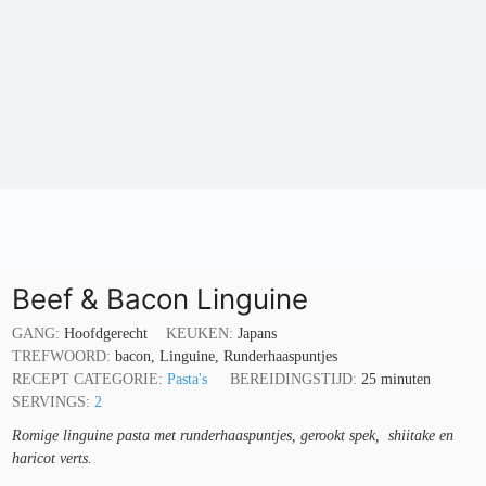
Beef & Bacon Linguine
GANG:
Hoofdgerecht
KEUKEN:
Japans
TREFWOORD:
bacon, Linguine, Runderhaaspuntjes
minuten
RECEPT CATEGORIE:
Pasta's
BEREIDINGSTIJD:
25
minuten
SERVINGS:
2
Romige linguine pasta met runderhaaspuntjes, gerookt spek, shiitake en
haricot verts.