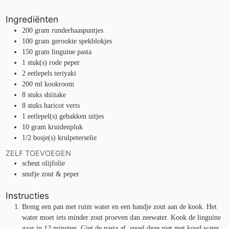
Ingrediënten
200
gram
runderhaaspuntjes
100
gram
gerookte spekblokjes
150
gram
linguine pasta
1
stuk(s)
rode peper
2
eetlepels
teriyaki
200
ml
kookroom
8
stuks
shiitake
8
stuks
haricot verts
1
eetlepel(s)
gebakken uitjes
10
gram
kruidenpluk
1/2
bosje(s)
krulpeterselie
ZELF TOEVOEGEN
scheut
olijfolie
snufje
zout & peper
Instructies
Breng een pan met ruim water en een handje zout aan de kook. Het
water moet iets minder zout proeven dan zeewater. Kook de linguine
gaar in 12 minuten. Giet de pasta af, spoel deze niet met koud water,