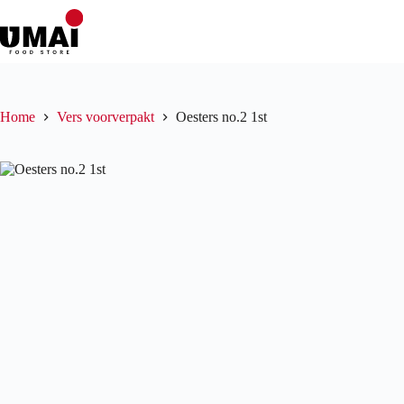
Ga
naar
de
inhoud
Home
Vers voorverpakt
Oesters no.2 1st