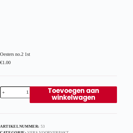
Oesters no.2 1st
€
1.00
Oesters
Toevoegen aan
no.2
winkelwagen
1st
aantal
ARTIKELNUMMER:
53
CATEGORIE:
VERS VOORVERPAKT