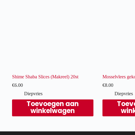
Shime Shaba Slices (Makreel) 20st
Mosselvlees gek
€
6.00
€
8.00
Diepvries
Diepvries
Toevoegen aan
Toev
winkelwagen
win