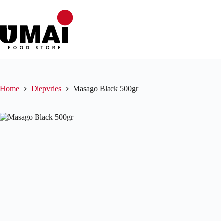
Ga
naar
de
inhoud
Home
Diepvries
Masago Black 500gr