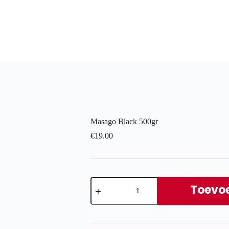
Masago Black 500gr
€
19.00
Masago
Black
Toevo
500gr
aantal