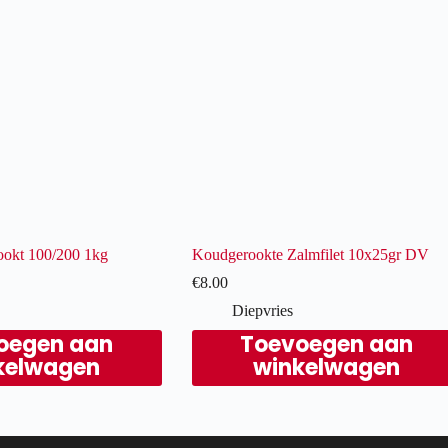
ookt 100/200 1kg
Koudgerookte Zalmfilet 10x25gr DV
€
8.00
Diepvries
oegen aan
Toevoegen aan
kelwagen
winkelwagen