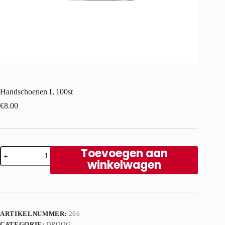
Handschoenen L 100st
€
8.00
Handschoenen
Toevoegen aan
L
winkelwagen
100st
aantal
ARTIKELNUMMER:
206
CATEGORIE:
DROOG