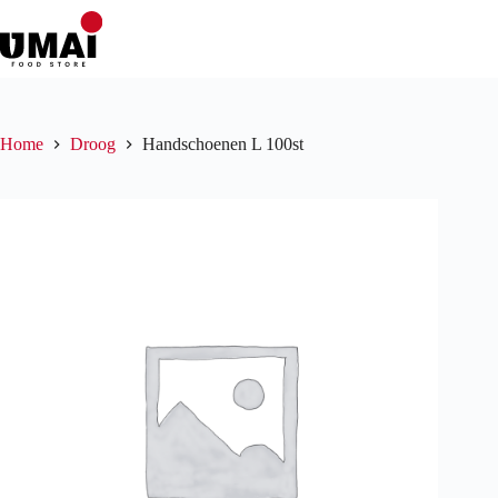
Ga
naar
de
inhoud
Home
Droog
Handschoenen L 100st