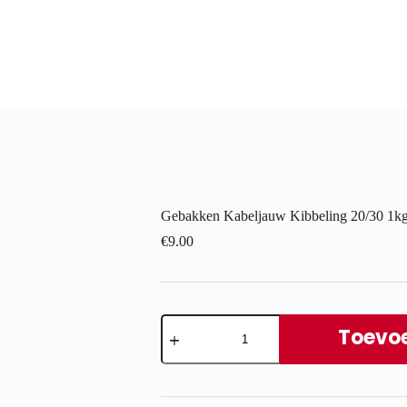
Gebakken Kabeljauw Kibbeling 20/30 1k
€
9.00
Gebakken
Kabeljauw
Toevo
Kibbeling
20/30
1kg
aantal