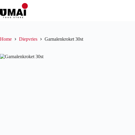
Ga
naar
de
inhoud
Home
Diepvries
Garnalenkroket 30st