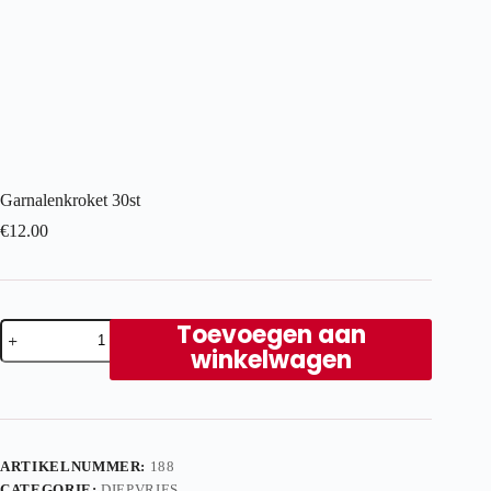
Garnalenkroket 30st
€
12.00
Garnalenkroket
Toevoegen aan
30st
winkelwagen
aantal
ARTIKELNUMMER:
188
CATEGORIE:
DIEPVRIES