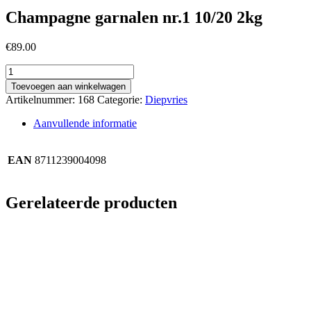
Champagne garnalen nr.1 10/20 2kg
€
89.00
Champagne
garnalen
Toevoegen aan winkelwagen
nr.1
Artikelnummer:
168
Categorie:
Diepvries
10/20
2kg
Aanvullende informatie
aantal
EAN
8711239004098
Gerelateerde producten