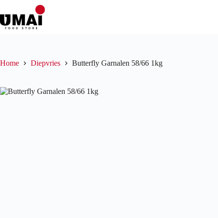
Ga
naar
de
inhoud
Home
Diepvries
Butterfly Garnalen 58/66 1kg