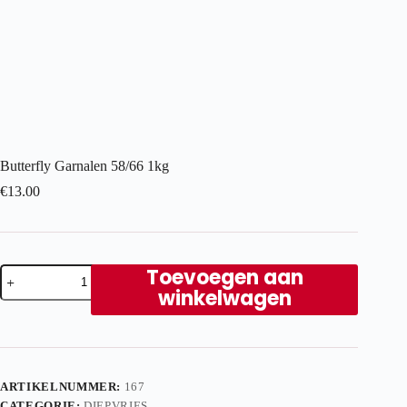
Butterfly Garnalen 58/66 1kg
€
13.00
Butterfly
Toevoegen aan
Garnalen
winkelwagen
58/66
1kg
aantal
ARTIKELNUMMER:
167
CATEGORIE:
DIEPVRIES